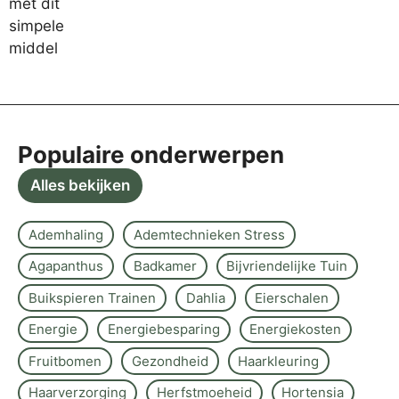
Populaire onderwerpen
Alles bekijken
Ademhaling
Ademtechnieken Stress
Agapanthus
Badkamer
Bijvriendelijke Tuin
Buikspieren Trainen
Dahlia
Eierschalen
Energie
Energiebesparing
Energiekosten
Fruitbomen
Gezondheid
Haarkleuring
Haarverzorging
Herfstmoeheid
Hortensia