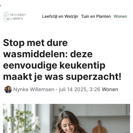
Ga
,
naar
Leefstijl en Welzijn
Tuin en Planten
Wonen
de
inhoud
Stop met dure
wasmiddelen: deze
eenvoudige keukentip
maakt je was superzacht!
Categorieën
Nynke Willemsen
juli 14 2025, 3:26
Wonen