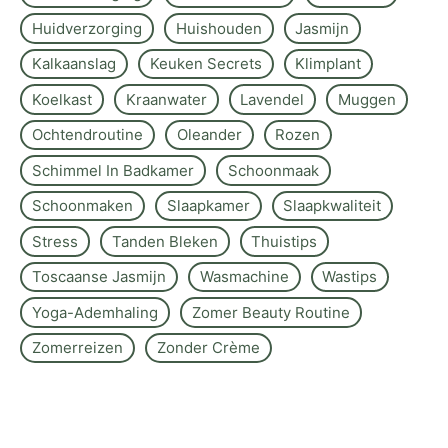
Huidverzorging
Huishouden
Jasmijn
Kalkaanslag
Keuken Secrets
Klimplant
Koelkast
Kraanwater
Lavendel
Muggen
Ochtendroutine
Oleander
Rozen
Schimmel In Badkamer
Schoonmaak
Schoonmaken
Slaapkamer
Slaapkwaliteit
Stress
Tanden Bleken
Thuistips
Toscaanse Jasmijn
Wasmachine
Wastips
Yoga-Ademhaling
Zomer Beauty Routine
Zomerreizen
Zonder Crème
Over de site