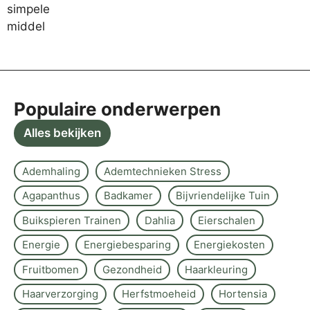
Populaire onderwerpen
Alles bekijken
Ademhaling
Ademtechnieken Stress
Agapanthus
Badkamer
Bijvriendelijke Tuin
Buikspieren Trainen
Dahlia
Eierschalen
Energie
Energiebesparing
Energiekosten
Fruitbomen
Gezondheid
Haarkleuring
Haarverzorging
Herfstmoeheid
Hortensia