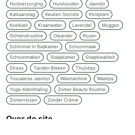
Huidverzorging
Huishouden
Jasmijn
Kalkaanslag
Keuken Secrets
Klimplant
Koelkast
Kraanwater
Lavendel
Muggen
Ochtendroutine
Oleander
Rozen
Schimmel In Badkamer
Schoonmaak
Schoonmaken
Slaapkamer
Slaapkwaliteit
Stress
Tanden Bleken
Thuistips
Toscaanse Jasmijn
Wasmachine
Wastips
Yoga-Ademhaling
Zomer Beauty Routine
Zomerreizen
Zonder Crème
Over de site
Kontakt