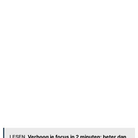
LESEN
Verhoog je focus in 2 minuten: beter dan