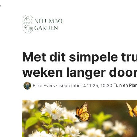
Ga
,
naar
de
inhoud
Met dit simpele tru
weken langer doo
Categorieë
Elize Evers
september 4 2025, 10:30
Tuin en Pla