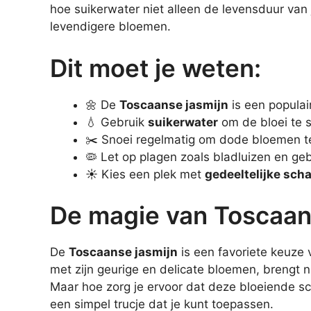
hoe suikerwater niet alleen de levensduur van 
levendigere bloemen.
Dit moet je weten:
🌼 De
Toscaanse jasmijn
is een populai
💧 Gebruik
suikerwater
om de bloei te s
✂️ Snoei regelmatig om dode bloemen te
🦠 Let op plagen zoals bladluizen en geb
☀️ Kies een plek met
gedeeltelijke sc
De magie van Toscaan
De
Toscaanse jasmijn
is een favoriete keuze v
met zijn geurige en delicate bloemen, brengt nie
Maar hoe zorg je ervoor dat deze bloeiende sc
een simpel trucje dat je kunt toepassen.