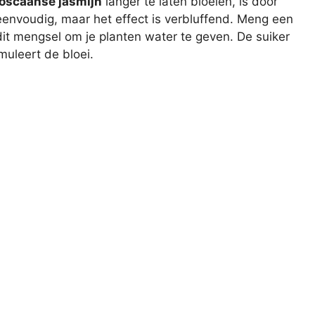
oscaanse jasmijn
langer te laten bloeien, is door
 eenvoudig, maar het effect is verbluffend. Meng een
 dit mengsel om je planten water te geven. De suiker
muleert de bloei.