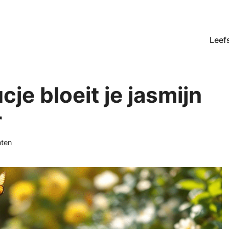
Leefs
cje bloeit je jasmijn
r
n
nten