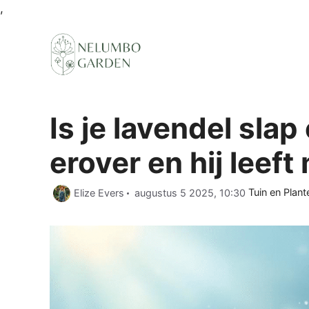
Ga
,
naar
de
inhoud
Is je lavendel slap 
erover en hij leef
Categorieën
Elize Evers
augustus 5 2025, 10:30
Tuin en Plant