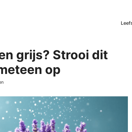
Leefs
en grijs? Strooi dit
t meteen op
en