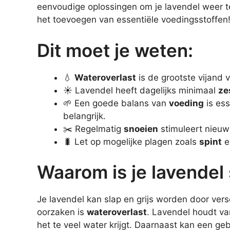
eenvoudige oplossingen om je lavendel weer te
het toevoegen van essentiële voedingsstoffen
Dit moet je weten:
💧
Wateroverlast
is de grootste vijand 
☀️ Lavendel heeft dagelijks minimaal
ze
🌱 Een goede balans van
voeding
is ess
belangrijk.
✂️ Regelmatig
snoeien
stimuleert nieuw
🐛 Let op mogelijke plagen zoals
spint
e
Waarom is je lavendel 
Je lavendel kan slap en grijs worden door ve
oorzaken is
wateroverlast
. Lavendel houdt va
het te veel water krijgt. Daarnaast kan een ge