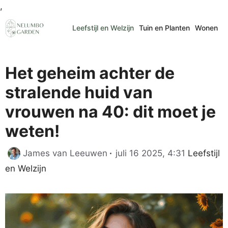
Ga
,
naar
Leefstijl en Welzijn
Tuin en Planten
Wonen
de
inhoud
Het geheim achter de
stralende huid van
vrouwen na 40: dit moet je
weten!
Categori
James van Leeuwen
juli 16 2025, 4:31
Leefstijl
en Welzijn