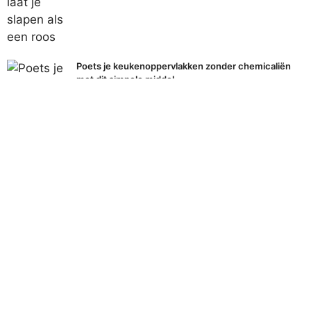
Poets je keukenoppervlakken zonder chemicaliën
met dit simpele middel
Populaire onderwerpen
Alles bekijken