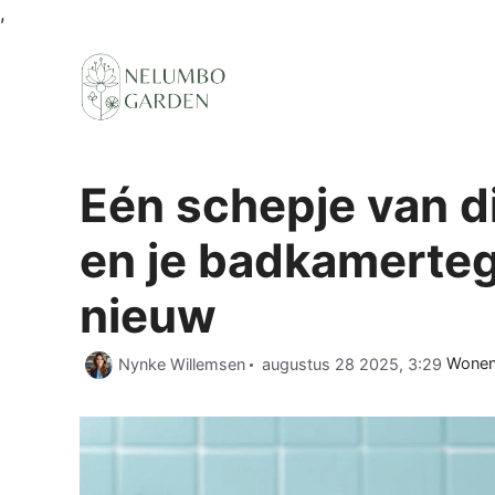
Ga
,
naar
de
inhoud
Eén schepje van d
en je badkamerteg
nieuw
Catego
Nynke Willemsen
augustus 28 2025, 3:29
Wone