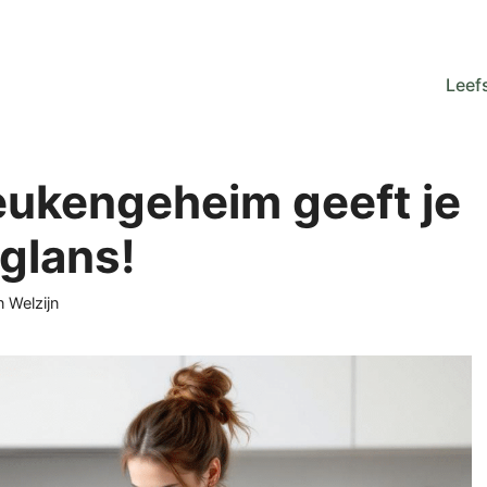
Leefs
eukengeheim geeft je
glans!
ën
n Welzijn