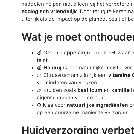
middelen helpen niet alleen bij het verbetere
ecologisch vriendelijk
. Door terug te keren 
uiterlijk als de impact op de planeet positief b
Wat je moet onthoude
🍏 Gebruik
appelazijn
om de pH-waarde v
teint.
🍯
Honing
is een natuurlijke moisturizer
🍊 Citrusvruchten zijn rijk aan
vitamine 
verminderen van vlekken.
🌿 Kruiden zoals
basilicum
en
kamille
h
eigenschappen voor de huid.
♻️ Kies voor
natuurlijke ingrediënten
om
op een duurzame manier te verzorgen.
Huidverzorging verbe