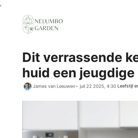
Ga
,
naar
de
inhoud
Dit verrassende k
huid een jeugdige 
Categorie
James van Leeuwen
juli 22 2025, 4:30
Leefstijl e