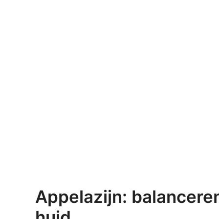
Appelazijn: balancere
huid