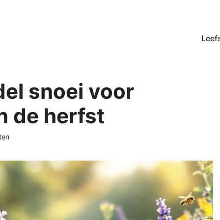
Leefs
del snoei voor
n de herfst
ten