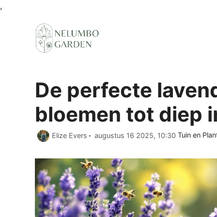
Ga
,
naar
de
inhoud
De perfecte laven
bloemen tot diep i
Categorieën
Elize Evers
augustus 16 2025, 10:30
Tuin en Plan