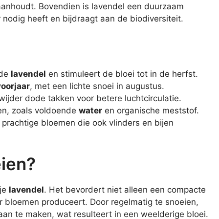
t aanhoudt. Bovendien is lavendel een duurzaam
 nodig heeft en bijdraagt aan de biodiversiteit.
nde
lavendel
en stimuleert de bloei tot in de herfst.
voorjaar
, met een lichte snoei in augustus.
ijder dode takken voor betere luchtcirculatie.
en, zoals voldoende
water
en organische meststof.
n prachtige bloemen die ook vlinders en bijen
ien?
 je
lavendel
. Het bevordert niet alleen een compacte
er bloemen produceert. Door regelmatig te snoeien,
an te maken, wat resulteert in een weelderige bloei.