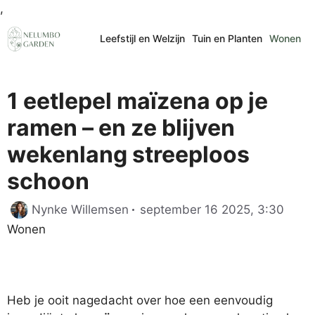
Ga
,
naar
Leefstijl en Welzijn
Tuin en Planten
Wonen
de
inhoud
1 eetlepel maïzena op je
ramen – en ze blijven
wekenlang streeploos
schoon
Categ
Nynke Willemsen
september 16 2025, 3:30
Wonen
Heb je ooit nagedacht over hoe een eenvoudig