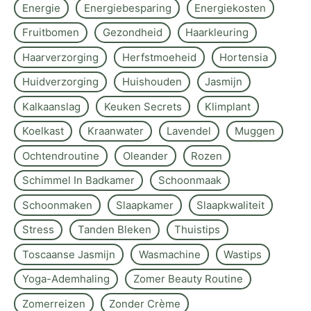
Energie
Energiebesparing
Energiekosten
Fruitbomen
Gezondheid
Haarkleuring
Haarverzorging
Herfstmoeheid
Hortensia
Huidverzorging
Huishouden
Jasmijn
Kalkaanslag
Keuken Secrets
Klimplant
Koelkast
Kraanwater
Lavendel
Muggen
Ochtendroutine
Oleander
Rozen
Schimmel In Badkamer
Schoonmaak
Schoonmaken
Slaapkamer
Slaapkwaliteit
Stress
Tanden Bleken
Thuistips
Toscaanse Jasmijn
Wasmachine
Wastips
Yoga-Ademhaling
Zomer Beauty Routine
Zomerreizen
Zonder Crème