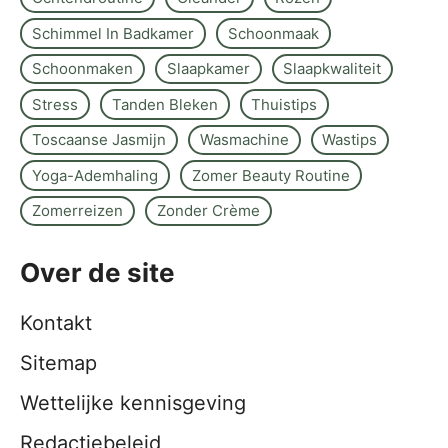
Schimmel In Badkamer
Schoonmaak
Schoonmaken
Slaapkamer
Slaapkwaliteit
Stress
Tanden Bleken
Thuistips
Toscaanse Jasmijn
Wasmachine
Wastips
Yoga-Ademhaling
Zomer Beauty Routine
Zomerreizen
Zonder Crème
Over de site
Kontakt
Sitemap
Wettelijke kennisgeving
Redactiebeleid