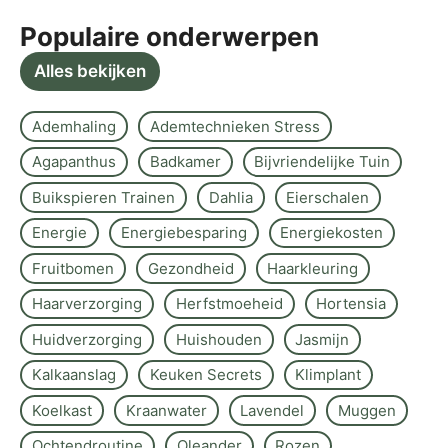
Populaire onderwerpen
Alles bekijken
Ademhaling
Ademtechnieken Stress
Agapanthus
Badkamer
Bijvriendelijke Tuin
Buikspieren Trainen
Dahlia
Eierschalen
Energie
Energiebesparing
Energiekosten
Fruitbomen
Gezondheid
Haarkleuring
Haarverzorging
Herfstmoeheid
Hortensia
Huidverzorging
Huishouden
Jasmijn
Kalkaanslag
Keuken Secrets
Klimplant
Koelkast
Kraanwater
Lavendel
Muggen
Ochtendroutine
Oleander
Rozen