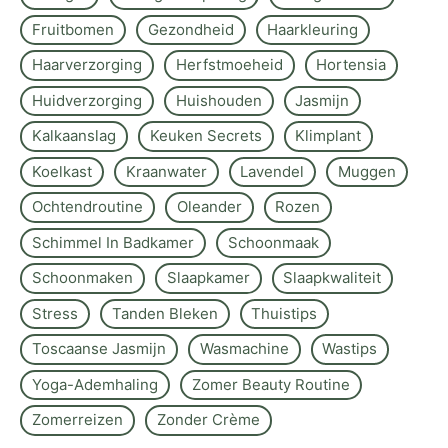
Fruitbomen
Gezondheid
Haarkleuring
Haarverzorging
Herfstmoeheid
Hortensia
Huidverzorging
Huishouden
Jasmijn
Kalkaanslag
Keuken Secrets
Klimplant
Koelkast
Kraanwater
Lavendel
Muggen
Ochtendroutine
Oleander
Rozen
Schimmel In Badkamer
Schoonmaak
Schoonmaken
Slaapkamer
Slaapkwaliteit
Stress
Tanden Bleken
Thuistips
Toscaanse Jasmijn
Wasmachine
Wastips
Yoga-Ademhaling
Zomer Beauty Routine
Zomerreizen
Zonder Crème