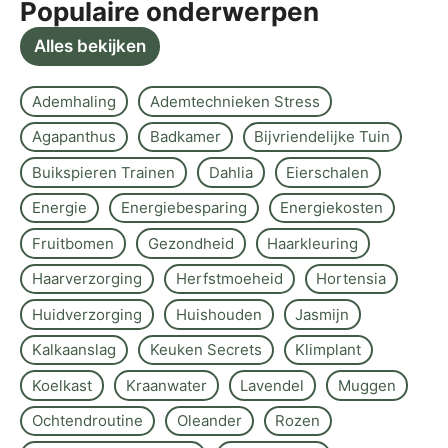
Populaire onderwerpen
Alles bekijken
Ademhaling
Ademtechnieken Stress
Agapanthus
Badkamer
Bijvriendelijke Tuin
Buikspieren Trainen
Dahlia
Eierschalen
Energie
Energiebesparing
Energiekosten
Fruitbomen
Gezondheid
Haarkleuring
Haarverzorging
Herfstmoeheid
Hortensia
Huidverzorging
Huishouden
Jasmijn
Kalkaanslag
Keuken Secrets
Klimplant
Koelkast
Kraanwater
Lavendel
Muggen
Ochtendroutine
Oleander
Rozen