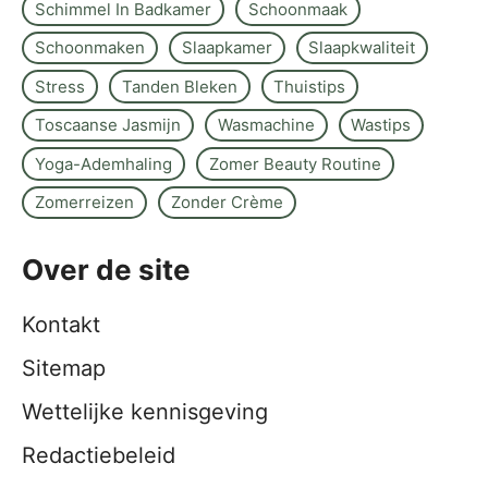
Schimmel In Badkamer
Schoonmaak
Schoonmaken
Slaapkamer
Slaapkwaliteit
Stress
Tanden Bleken
Thuistips
Toscaanse Jasmijn
Wasmachine
Wastips
Yoga-Ademhaling
Zomer Beauty Routine
Zomerreizen
Zonder Crème
Over de site
Kontakt
Sitemap
Wettelijke kennisgeving
Redactiebeleid