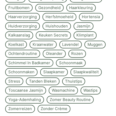
Fruitbomen
Gezondheid
Haarkleuring
Haarverzorging
Herfstmoeheid
Hortensia
Huidverzorging
Huishouden
Jasmijn
Kalkaanslag
Keuken Secrets
Klimplant
Koelkast
Kraanwater
Lavendel
Muggen
Ochtendroutine
Oleander
Rozen
Schimmel In Badkamer
Schoonmaak
Schoonmaken
Slaapkamer
Slaapkwaliteit
Stress
Tanden Bleken
Thuistips
Toscaanse Jasmijn
Wasmachine
Wastips
Yoga-Ademhaling
Zomer Beauty Routine
Zomerreizen
Zonder Crème