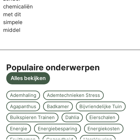
Populaire onderwerpen
Alles bekijken
Ademhaling
Ademtechnieken Stress
Agapanthus
Badkamer
Bijvriendelijke Tuin
Buikspieren Trainen
Dahlia
Eierschalen
Energie
Energiebesparing
Energiekosten
Fruitbomen
Gezondheid
Haarkleuring