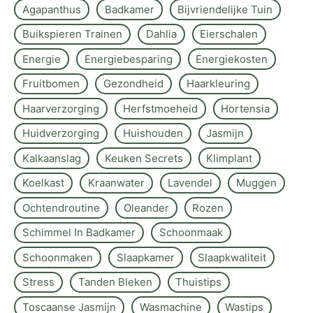
Agapanthus
Badkamer
Bijvriendelijke Tuin
Buikspieren Trainen
Dahlia
Eierschalen
Energie
Energiebesparing
Energiekosten
Fruitbomen
Gezondheid
Haarkleuring
Haarverzorging
Herfstmoeheid
Hortensia
Huidverzorging
Huishouden
Jasmijn
Kalkaanslag
Keuken Secrets
Klimplant
Koelkast
Kraanwater
Lavendel
Muggen
Ochtendroutine
Oleander
Rozen
Schimmel In Badkamer
Schoonmaak
Schoonmaken
Slaapkamer
Slaapkwaliteit
Stress
Tanden Bleken
Thuistips
Toscaanse Jasmijn
Wasmachine
Wastips