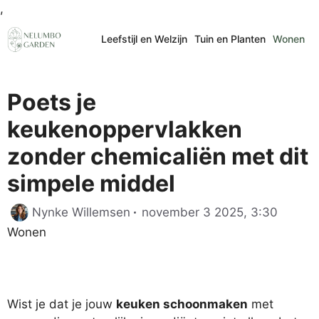
Ga
,
naar
Leefstijl en Welzijn
Tuin en Planten
Wonen
de
inhoud
Poets je
keukenoppervlakken
zonder chemicaliën met dit
simpele middel
Catego
Nynke Willemsen
november 3 2025, 3:30
Wonen
Wist je dat je jouw
keuken schoonmaken
met