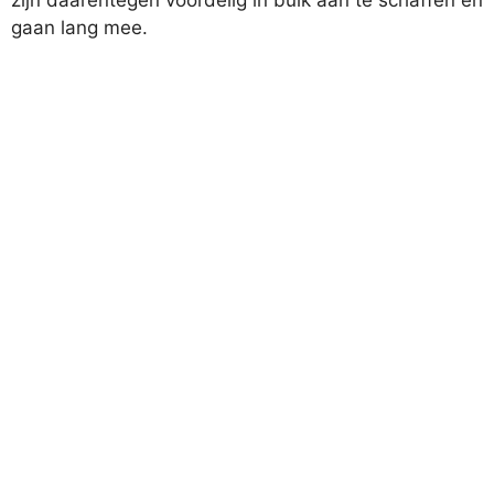
zijn daarentegen voordelig in bulk aan te schaffen en
gaan lang mee.