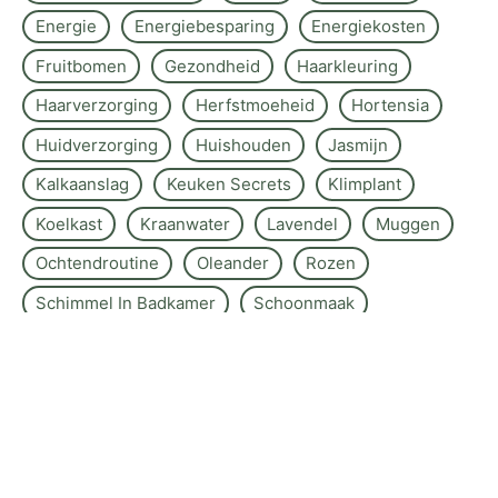
Energie
Energiebesparing
Energiekosten
Fruitbomen
Gezondheid
Haarkleuring
Haarverzorging
Herfstmoeheid
Hortensia
Huidverzorging
Huishouden
Jasmijn
Kalkaanslag
Keuken Secrets
Klimplant
Koelkast
Kraanwater
Lavendel
Muggen
Ochtendroutine
Oleander
Rozen
Schimmel In Badkamer
Schoonmaak
Schoonmaken
Slaapkamer
Slaapkwaliteit
Stress
Tanden Bleken
Thuistips
Toscaanse Jasmijn
Wasmachine
Wastips
Yoga-Ademhaling
Zomer Beauty Routine