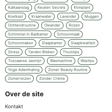
Kalkaanslag
Keuken Secrets
Klimplant
Koelkast
Kraanwater
Lavendel
Muggen
Ochtendroutine
Oleander
Rozen
Schimmel In Badkamer
Schoonmaak
Schoonmaken
Slaapkamer
Slaapkwaliteit
Stress
Tanden Bleken
Thuistips
Toscaanse Jasmijn
Wasmachine
Wastips
Yoga-Ademhaling
Zomer Beauty Routine
Zomerreizen
Zonder Crème
Over de site
Kontakt