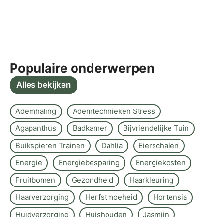
Populaire onderwerpen
Alles bekijken
Ademhaling
Ademtechnieken Stress
Agapanthus
Badkamer
Bijvriendelijke Tuin
Buikspieren Trainen
Dahlia
Eierschalen
Energie
Energiebesparing
Energiekosten
Fruitbomen
Gezondheid
Haarkleuring
Haarverzorging
Herfstmoeheid
Hortensia
Huidverzorging
Huishouden
Jasmijn