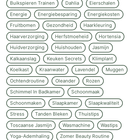
Buikspieren Trainen
Dahlia
Eierschalen
Energie
Energiebesparing
Energiekosten
Fruitbomen
Gezondheid
Haarkleuring
Haarverzorging
Herfstmoeheid
Hortensia
Huidverzorging
Huishouden
Jasmijn
Kalkaanslag
Keuken Secrets
Klimplant
Koelkast
Kraanwater
Lavendel
Muggen
Ochtendroutine
Oleander
Rozen
Schimmel In Badkamer
Schoonmaak
Schoonmaken
Slaapkamer
Slaapkwaliteit
Stress
Tanden Bleken
Thuistips
Toscaanse Jasmijn
Wasmachine
Wastips
Yoga-Ademhaling
Zomer Beauty Routine