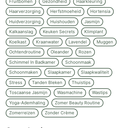
Fruitbomen
Gezondheid
Haarkleuring
Haarverzorging
Herfstmoeheid
Hortensia
Huidverzorging
Huishouden
Jasmijn
Kalkaanslag
Keuken Secrets
Klimplant
Koelkast
Kraanwater
Lavendel
Muggen
Ochtendroutine
Oleander
Rozen
Schimmel In Badkamer
Schoonmaak
Schoonmaken
Slaapkamer
Slaapkwaliteit
Stress
Tanden Bleken
Thuistips
Toscaanse Jasmijn
Wasmachine
Wastips
Yoga-Ademhaling
Zomer Beauty Routine
Zomerreizen
Zonder Crème