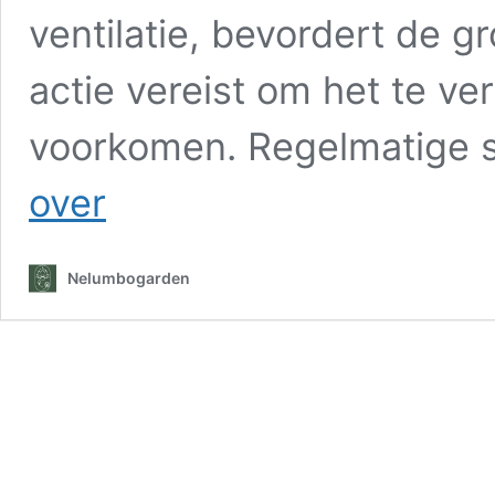
ventilatie, bevordert de g
actie vereist om het te ve
voorkomen. Regelmatige
Zeg
over
gedag
tegen
schimmel
Nelumbogarden
in
je
badkamer
met
deze
5
simpele
tips!