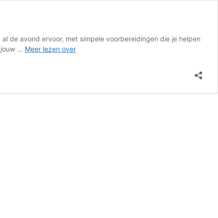
k al de avond ervoor, met simpele voorbereidingen die je helpen
Start
n jouw …
Meer lezen over
je
dag
rustiger:
deze
3
stappen
maken
je
ochtendroutine
stressvrij