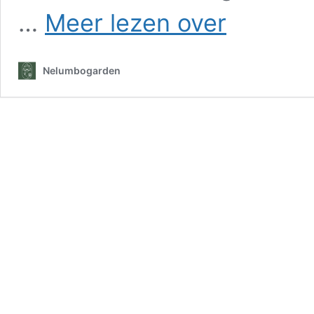
Snoeitrucs
…
Meer lezen over
voor
Toscaanse
jasmijn:
Nelumbogarden
een
geurige
tuin
deze
herfst