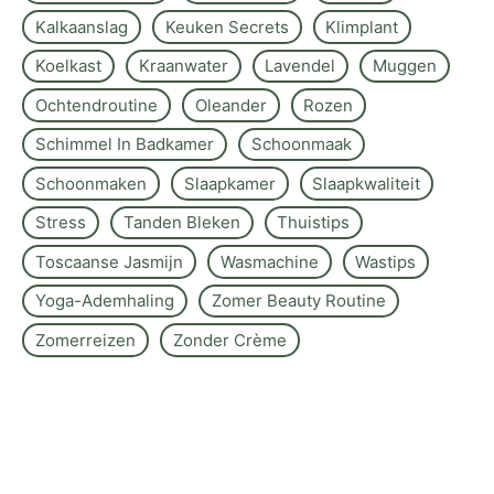
Kalkaanslag
Keuken Secrets
Klimplant
Koelkast
Kraanwater
Lavendel
Muggen
Ochtendroutine
Oleander
Rozen
Schimmel In Badkamer
Schoonmaak
Schoonmaken
Slaapkamer
Slaapkwaliteit
Stress
Tanden Bleken
Thuistips
Toscaanse Jasmijn
Wasmachine
Wastips
Yoga-Ademhaling
Zomer Beauty Routine
Zomerreizen
Zonder Crème
Over de site
Kontakt