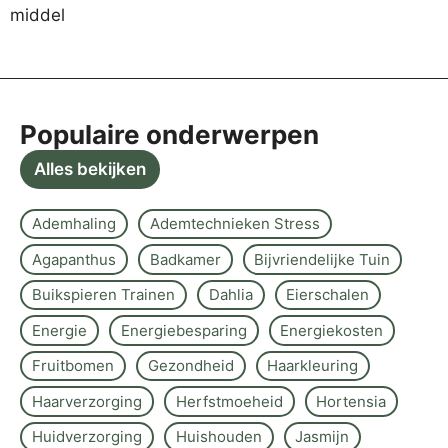
Populaire onderwerpen
Alles bekijken
Ademhaling
Ademtechnieken Stress
Agapanthus
Badkamer
Bijvriendelijke Tuin
Buikspieren Trainen
Dahlia
Eierschalen
Energie
Energiebesparing
Energiekosten
Fruitbomen
Gezondheid
Haarkleuring
Haarverzorging
Herfstmoeheid
Hortensia
Huidverzorging
Huishouden
Jasmijn