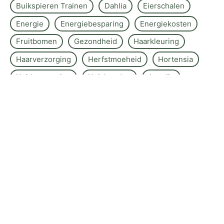
Buikspieren Trainen
Dahlia
Eierschalen
Energie
Energiebesparing
Energiekosten
Fruitbomen
Gezondheid
Haarkleuring
Haarverzorging
Herfstmoeheid
Hortensia
Huidverzorging
Huishouden
Jasmijn
Kalkaanslag
Keuken Secrets
Klimplant
Koelkast
Kraanwater
Lavendel
Muggen
Ochtendroutine
Oleander
Rozen
Schimmel In Badkamer
Schoonmaak
Schoonmaken
Slaapkamer
Slaapkwaliteit
Stress
Tanden Bleken
Thuistips
Toscaanse Jasmijn
Wasmachine
Wastips
Yoga-Ademhaling
Zomer Beauty Routine