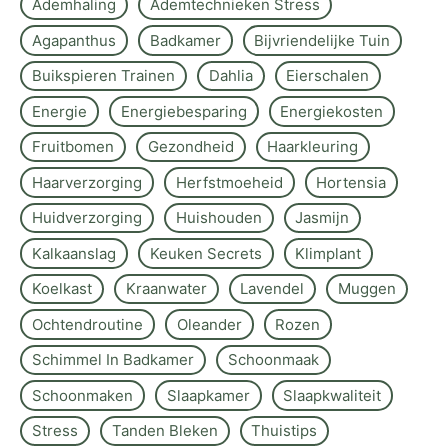
Ademhaling
Ademtechnieken Stress
Agapanthus
Badkamer
Bijvriendelijke Tuin
Buikspieren Trainen
Dahlia
Eierschalen
Energie
Energiebesparing
Energiekosten
Fruitbomen
Gezondheid
Haarkleuring
Haarverzorging
Herfstmoeheid
Hortensia
Huidverzorging
Huishouden
Jasmijn
Kalkaanslag
Keuken Secrets
Klimplant
Koelkast
Kraanwater
Lavendel
Muggen
Ochtendroutine
Oleander
Rozen
Schimmel In Badkamer
Schoonmaak
Schoonmaken
Slaapkamer
Slaapkwaliteit
Stress
Tanden Bleken
Thuistips