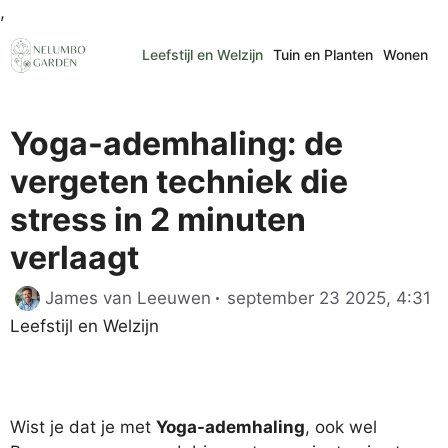
Ga
,
naar
Leefstijl en Welzijn
Tuin en Planten
Wonen
de
inhoud
Yoga-ademhaling: de
vergeten techniek die
stress in 2 minuten
verlaagt
Ca
James van Leeuwen
september 23 2025, 4:31
Leefstijl en Welzijn
Wist je dat je met
Yoga-ademhaling
, ook wel