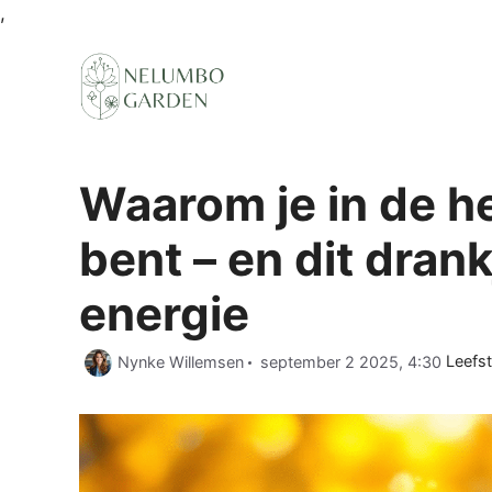
Ga
,
naar
de
inhoud
Waarom je in de he
bent – en dit drank
energie
Categ
Nynke Willemsen
september 2 2025, 4:30
Leefst