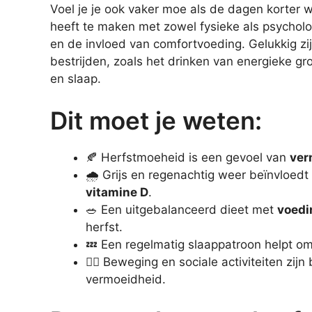
Voel je je ook vaker moe als de dagen korter
heeft te maken met zowel fysieke als psycholog
en de invloed van comfortvoeding. Gelukkig zi
bestrijden, zoals het drinken van energieke 
en slaap.
Dit moet je weten:
🍂 Herfstmoeheid is een gevoel van
ver
🌧️ Grijs en regenachtig weer beïnvloed
vitamine D
.
🥗 Een uitgebalanceerd dieet met
voedi
herfst.
💤 Een regelmatig slaappatroon helpt o
🏃‍♂️ Beweging en sociale activiteiten zij
vermoeidheid.