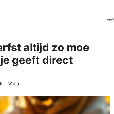
Leefs
rfst altijd zo moe
je geeft direct
orieën
ijl en Welzijn