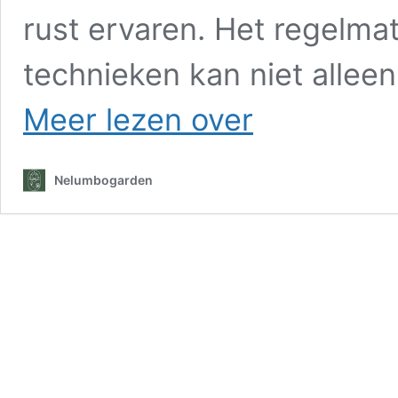
rust ervaren. Het regelma
technieken kan niet allee
Verlaag
Meer lezen over
je
stress
in
Nelumbogarden
2
minuten
met
deze
verrassende
ademhalingsoefeningen!