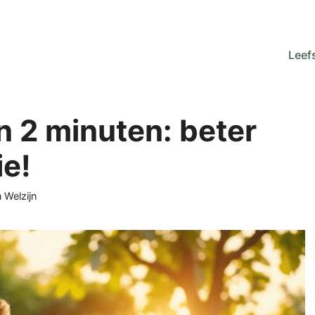
Leefs
n 2 minuten: beter
ie!
ën
n Welzijn