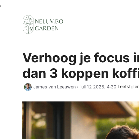
Ga
,
naar
de
inhoud
Verhoog je focus i
dan 3 koppen koff
Categorie
James van Leeuwen
juli 12 2025, 4:30
Leefstijl e