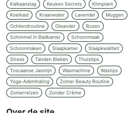
Kalkaanslag
Keuken Secrets
Klimplant
Koelkast
Kraanwater
Lavendel
Muggen
Ochtendroutine
Oleander
Rozen
Schimmel In Badkamer
Schoonmaak
Schoonmaken
Slaapkamer
Slaapkwaliteit
Stress
Tanden Bleken
Thuistips
Toscaanse Jasmijn
Wasmachine
Wastips
Yoga-Ademhaling
Zomer Beauty Routine
Zomerreizen
Zonder Crème
Over de site
Kontakt