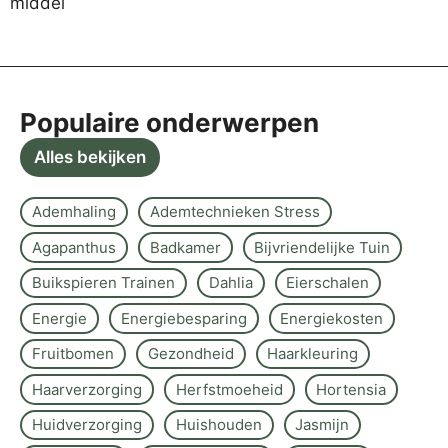
Populaire onderwerpen
Alles bekijken
Ademhaling
Ademtechnieken Stress
Agapanthus
Badkamer
Bijvriendelijke Tuin
Buikspieren Trainen
Dahlia
Eierschalen
Energie
Energiebesparing
Energiekosten
Fruitbomen
Gezondheid
Haarkleuring
Haarverzorging
Herfstmoeheid
Hortensia
Huidverzorging
Huishouden
Jasmijn