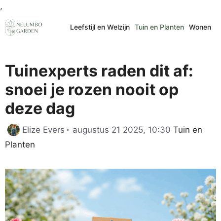
Ga
,
naar
Leefstijl en Welzijn
Tuin en Planten
Wonen
de
inhoud
Tuinexperts raden dit af:
snoei je rozen nooit op
deze dag
Categorieën
Elize Evers
augustus 21 2025, 10:30
Tuin en
Planten