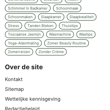
Schimmel In Badkamer
Schoonmaak
Schoonmaken
Slaapkamer
Slaapkwaliteit
Stress
Tanden Bleken
Thuistips
Toscaanse Jasmijn
Wasmachine
Wastips
Yoga-Ademhaling
Zomer Beauty Routine
Zomerreizen
Zonder Crème
Over de site
Kontakt
Sitemap
Wettelijke kennisgeving
Redactiebeleid