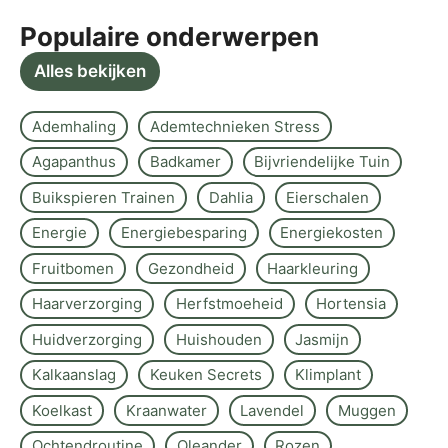
Populaire onderwerpen
Alles bekijken
Ademhaling
Ademtechnieken Stress
Agapanthus
Badkamer
Bijvriendelijke Tuin
Buikspieren Trainen
Dahlia
Eierschalen
Energie
Energiebesparing
Energiekosten
Fruitbomen
Gezondheid
Haarkleuring
Haarverzorging
Herfstmoeheid
Hortensia
Huidverzorging
Huishouden
Jasmijn
Kalkaanslag
Keuken Secrets
Klimplant
Koelkast
Kraanwater
Lavendel
Muggen
Ochtendroutine
Oleander
Rozen