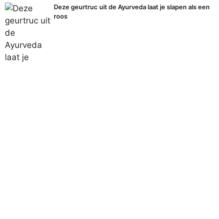
Deze geurtruc uit de Ayurveda laat je slapen als een
roos
Poets je keukenoppervlakken zonder chemicaliën
met dit simpele middel