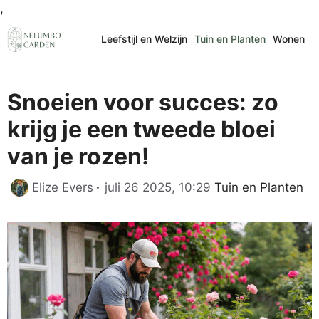
Ga
,
naar
Leefstijl en Welzijn
Tuin en Planten
Wonen
de
inhoud
Snoeien voor succes: zo
krijg je een tweede bloei
van je rozen!
Categorieën
Elize Evers
juli 26 2025, 10:29
Tuin en Planten