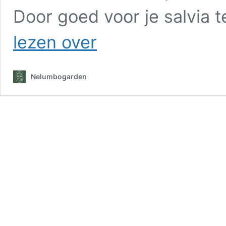
Door goed voor je salvia t
Salvia
lezen over
tips:
zo
geniet
Nelumbogarden
je
van
langere
bloei
en
gezonde
planten