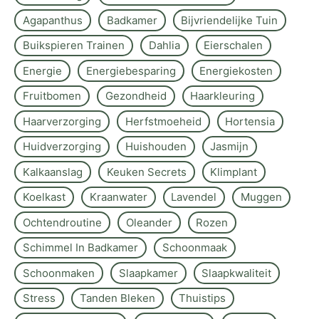
Agapanthus
Badkamer
Bijvriendelijke Tuin
Buikspieren Trainen
Dahlia
Eierschalen
Energie
Energiebesparing
Energiekosten
Fruitbomen
Gezondheid
Haarkleuring
Haarverzorging
Herfstmoeheid
Hortensia
Huidverzorging
Huishouden
Jasmijn
Kalkaanslag
Keuken Secrets
Klimplant
Koelkast
Kraanwater
Lavendel
Muggen
Ochtendroutine
Oleander
Rozen
Schimmel In Badkamer
Schoonmaak
Schoonmaken
Slaapkamer
Slaapkwaliteit
Stress
Tanden Bleken
Thuistips