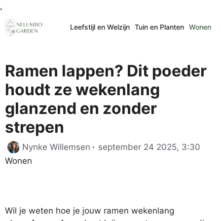
Ga
,
naar
Leefstijl en Welzijn
Tuin en Planten
Wonen
de
inhoud
Ramen lappen? Dit poeder
houdt ze wekenlang
glanzend en zonder
strepen
Cate
Nynke Willemsen
september 24 2025, 3:30
Wonen
Wil je weten hoe je jouw ramen wekenlang