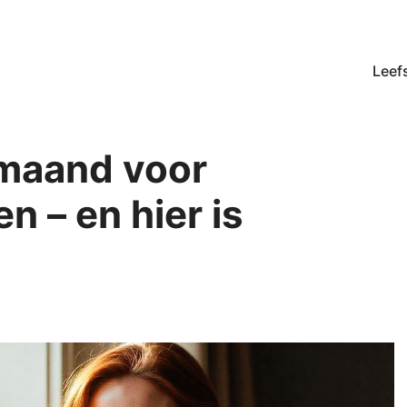
Leefs
 maand voor
 – en hier is