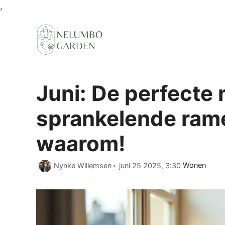
Ga
,
naar
de
inhoud
Juni: De perfecte
sprankelende ramen
waarom!
Categorieën
Nynke Willemsen
juni 25 2025, 3:30
Wonen