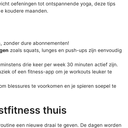
icht oefeningen tot ontspannende yoga, deze tips
s de koudere maanden.
s
, zonder dure abonnementen!
ngen
zoals squats, lunges en push-ups zijn eenvoudig
r minstens drie keer per week 30 minuten actief zijn.
ziek of een fitness-app om je workouts leuker te
ut om blessures te voorkomen en je spieren soepel te
tfitness thuis
ssroutine een nieuwe draai te geven. De dagen worden