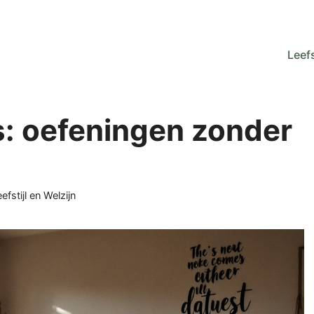
Leefs
s: oefeningen zonder
ategorieën
efstijl en Welzijn