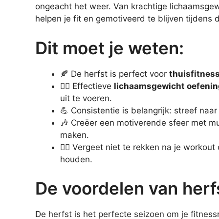
ongeacht het weer. Van krachtige lichaamsgew
helpen je fit en gemotiveerd te blijven tijden
Dit moet je weten:
🍂 De herfst is perfect voor
thuisfitnes
🏋️‍♂️ Effectieve
lichaamsgewicht oefeni
uit te voeren.
💪 Consistentie is belangrijk: streef naa
🎶 Creëer een motiverende sfeer met mu
maken.
🧘‍♀️ Vergeet niet te rekken na je worko
houden.
De voordelen van herfs
De herfst is het perfecte seizoen om je fitne