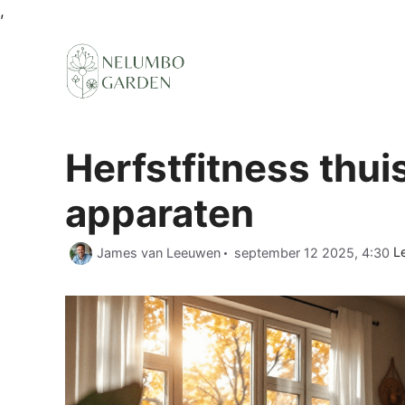
Ga
,
naar
de
inhoud
Herfstfitness thui
apparaten
C
James van Leeuwen
september 12 2025, 4:30
Le