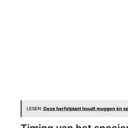
LESEN
Deze herfstplant houdt muggen én spi
Timing van het snoeie