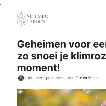
Ga
,
naar
de
inhoud
Geheimen voor een
zo snoei je klimroz
moment!
Categorieën
Elize Evers
juli 21 2025, 10:31
Tuin en Planten