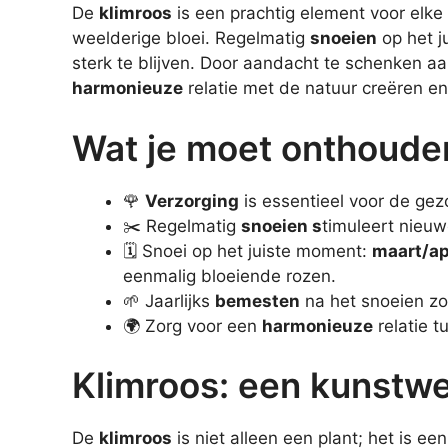
De
klimroos
is een prachtig element voor elke
weelderige bloei. Regelmatig
snoeien
op het j
sterk te blijven. Door aandacht te schenken 
harmonieuze
relatie met de natuur creëren en
Wat je moet onthoude
🌹
Verzorging
is essentieel voor de gez
✂️ Regelmatig
snoeien s
timuleert nieuw
🗓️ Snoei op het juiste moment:
maart/ap
eenmalig bloeiende rozen.
🌱 Jaarlijks
bemesten
na het snoeien zor
🌍 Zorg voor een
harmonieuze
relatie t
Klimroos: een kunstwer
De
klimroos
is niet alleen een plant; het is e