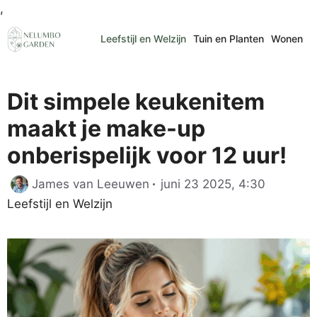
Ga
,
naar
Leefstijl en Welzijn
Tuin en Planten
Wonen
de
inhoud
Dit simpele keukenitem
maakt je make-up
onberispelijk voor 12 uur!
Categori
James van Leeuwen
juni 23 2025, 4:30
Leefstijl en Welzijn