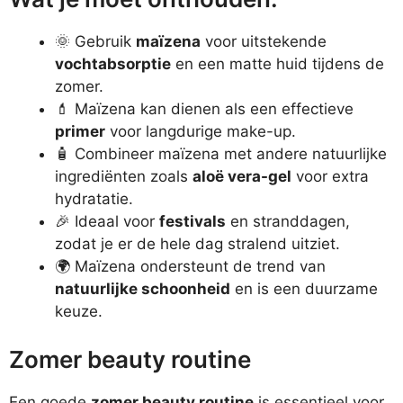
🌞 Gebruik
maïzena
voor uitstekende
vochtabsorptie
en een matte huid tijdens de
zomer.
💄 Maïzena kan dienen als een effectieve
primer
voor langdurige make-up.
🧴 Combineer maïzena met andere natuurlijke
ingrediënten zoals
aloë vera-gel
voor extra
hydratatie.
🎉 Ideaal voor
festivals
en stranddagen,
zodat je er de hele dag stralend uitziet.
🌍 Maïzena ondersteunt de trend van
natuurlijke schoonheid
en is een duurzame
keuze.
Zomer beauty routine
Een goede
zomer beauty routine
is essentieel voor