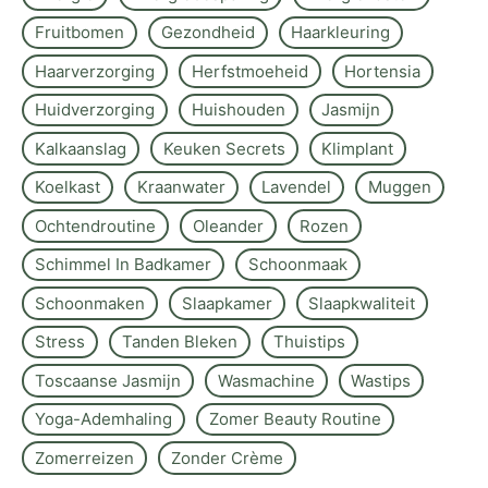
Fruitbomen
Gezondheid
Haarkleuring
Haarverzorging
Herfstmoeheid
Hortensia
Huidverzorging
Huishouden
Jasmijn
Kalkaanslag
Keuken Secrets
Klimplant
Koelkast
Kraanwater
Lavendel
Muggen
Ochtendroutine
Oleander
Rozen
Schimmel In Badkamer
Schoonmaak
Schoonmaken
Slaapkamer
Slaapkwaliteit
Stress
Tanden Bleken
Thuistips
Toscaanse Jasmijn
Wasmachine
Wastips
Yoga-Ademhaling
Zomer Beauty Routine
Zomerreizen
Zonder Crème