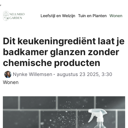
Ga
,
naar
Leefstijl en Welzijn
Tuin en Planten
Wonen
de
inhoud
Dit keukeningrediënt laat je
badkamer glanzen zonder
chemische producten
Catego
Nynke Willemsen
augustus 23 2025, 3:30
Wonen