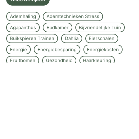
Ademhaling
Ademtechnieken Stress
Agapanthus
Badkamer
Bijvriendelijke Tuin
Buikspieren Trainen
Dahlia
Eierschalen
Energie
Energiebesparing
Energiekosten
Fruitbomen
Gezondheid
Haarkleuring
Haarverzorging
Herfstmoeheid
Hortensia
Huidverzorging
Huishouden
Jasmijn
Kalkaanslag
Keuken Secrets
Klimplant
Koelkast
Kraanwater
Lavendel
Muggen
Ochtendroutine
Oleander
Rozen
Schimmel In Badkamer
Schoonmaak
Schoonmaken
Slaapkamer
Slaapkwaliteit