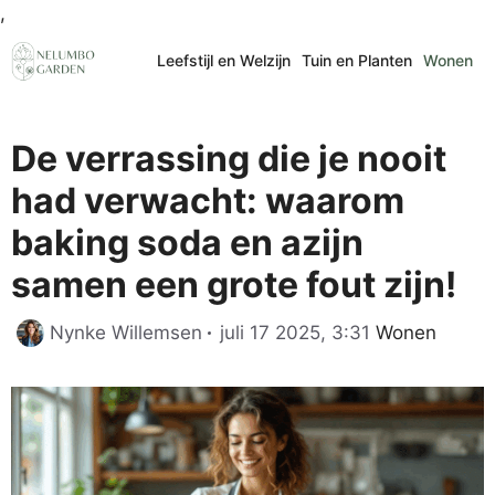
Ga
,
naar
Leefstijl en Welzijn
Tuin en Planten
Wonen
de
inhoud
De verrassing die je nooit
had verwacht: waarom
baking soda en azijn
samen een grote fout zijn!
Categorieën
Nynke Willemsen
juli 17 2025, 3:31
Wonen