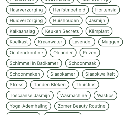
Haarverzorging
Herfstmoeheid
Hortensia
Huidverzorging
Huishouden
Jasmijn
Kalkaanslag
Keuken Secrets
Klimplant
Koelkast
Kraanwater
Lavendel
Muggen
Ochtendroutine
Oleander
Rozen
Schimmel In Badkamer
Schoonmaak
Schoonmaken
Slaapkamer
Slaapkwaliteit
Stress
Tanden Bleken
Thuistips
Toscaanse Jasmijn
Wasmachine
Wastips
Yoga-Ademhaling
Zomer Beauty Routine
Zomerreizen
Zonder Crème